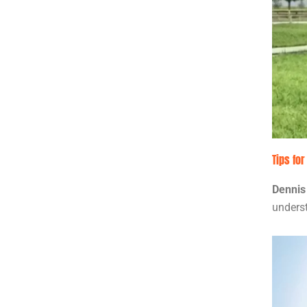
Tips fo
Dennis
underst