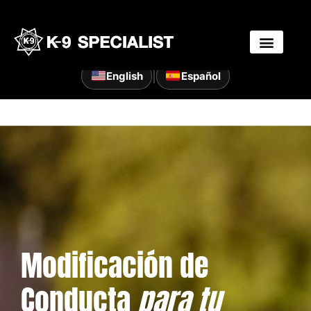
Skip
to
content
|
English
Español
Modificación de
Conducta
para tu