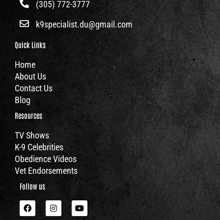
(305) 772-3777
k9specialist.du@gmail.com
Quick Links
Home
About Us
Contact Us
Blog
Resources
TV Shows
K-9 Celebrities
Obedience Videos
Vet Endorsements
Follow us
F
I
Y
a
n
o
c
s
u