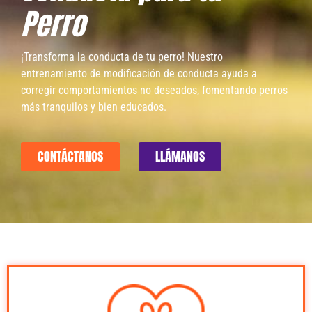
Perro
¡Transforma la conducta de tu perro! Nuestro
entrenamiento de modificación de conducta ayuda a
corregir comportamientos no deseados, fomentando perros
más tranquilos y bien educados.
CONTÁCTANOS
LLÁMANOS