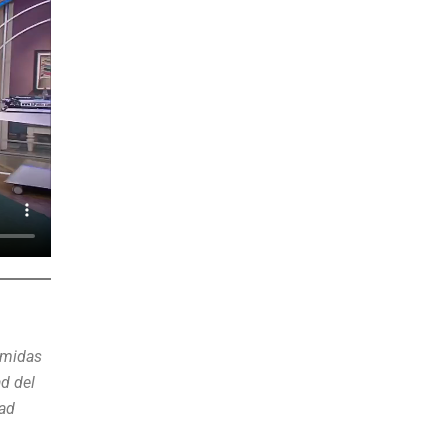
omidas
d del
dad