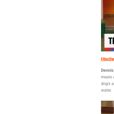
Effecti
Dennis
meals a
dog’s a
water.