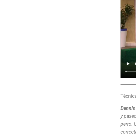
Técnica
Dennis 
y paseo
perro. 
correct