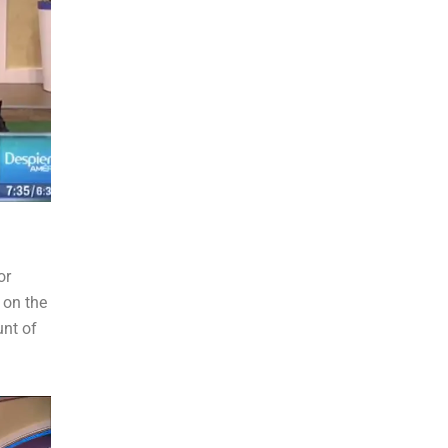
or
 on the
unt of